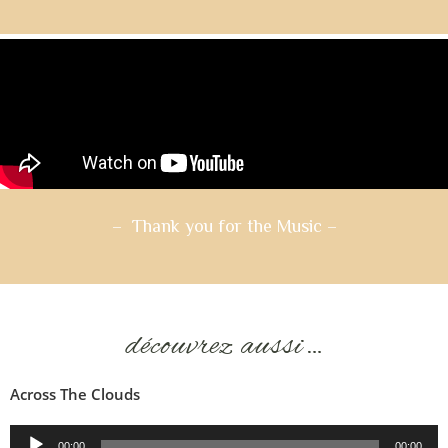
– Thank you for the Music
–
découvrez aussi…
Across The Clouds
Lecteur
00:00
00:00