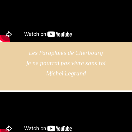
–
Les Parapluies de Cherbourg –
Je ne pourrai pas vivre sans toi
Michel Legrand