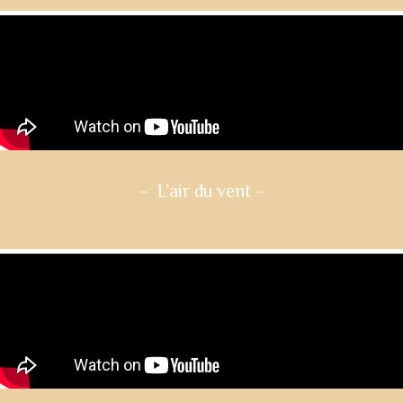
– L’air du vent
–