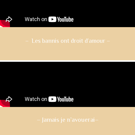
– Les bannis ont droit d’amour
–
– Jamais je n’avouerai
–