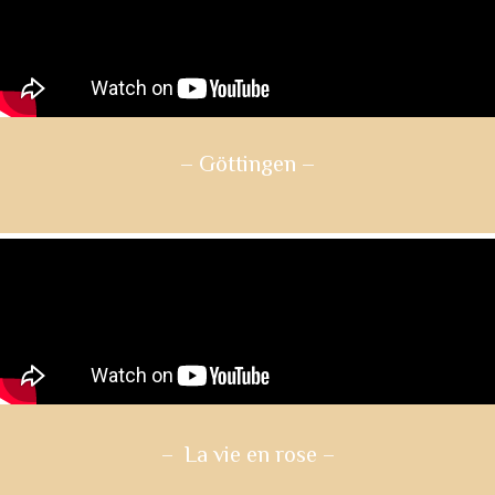
– Göttingen
–
– La vie en rose
–