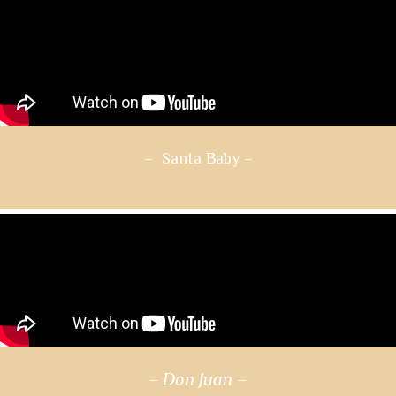
– Santa Baby
–
–
Don Juan –