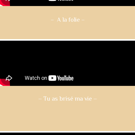
– A la folie
–
– Tu as brisé ma vie
–