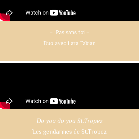
– Pas sans toi
–
Duo avec Lara Fabian
–
Do you do you St.Tropez
–
Les gendarmes de St.Tropez