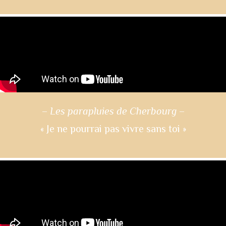
–
Les parapluies de Cherbourg
–
« Je ne pourrai pas vivre sans toi »