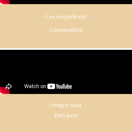
– Les coquelicots
–
Composition
– Venges nous
–
Don Juan