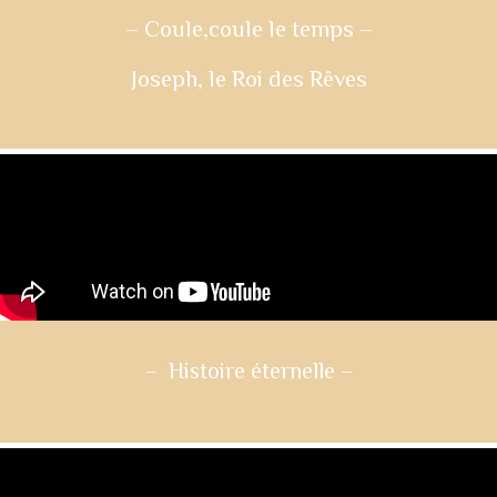
– Coule,coule le temps
–
Joseph, le Roi des Rêves
– Histoire éternelle
–