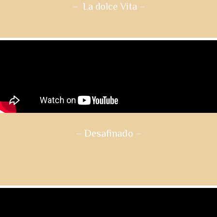
– La dolce Vita
–
– Desafinado
–