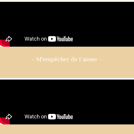
– M’empêcher de t’aimer
–