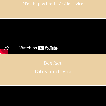
N’as tu pas honte / rôle Elvira
–
Don Juan
–
Dites lui /Elvira